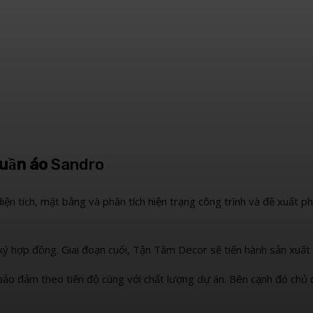
quần áo
Sandro
diện tích, mặt bằng và phân tích hiện trạng công trình và đề xuất p
ký hợp đồng. Giai đoạn cuối, Tận Tâm Decor sẽ tiến hành sản xuất 
 bảo đảm theo tiến độ cùng với chất lượng dự án. Bên cạnh đó chủ