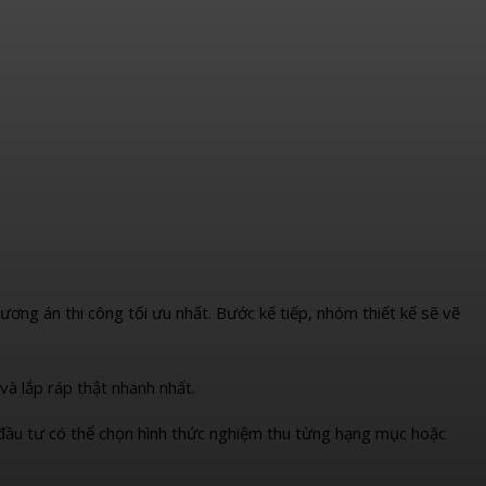
hương án thi công tối ưu nhất. Bước kế tiếp, nhóm thiết kế sẽ vẽ
và lắp ráp thật nhanh nhất.
 đầu tư có thể chọn hình thức nghiệm thu từng hạng mục hoặc