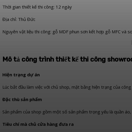
Thời gian thiết kế thi công: 12 ngày
Địa chỉ: Thủ Đức
Nguyên vật liệu thi công: gỗ MDF phun sơn kết hợp gỗ MFC và so
Mô tả công trình thiết kế thi công showro
Hiện trạng dự án
Lúc bắt đầu làm việc với chủ shop, mặt bằng hiện trạng của công tr
Đặc thù sản phẩm
Sản phẩm của shop gồm một số sản phẩm trọng yếu là quần áo, già
Tiêu chí mà chủ cửa hàng đưa ra