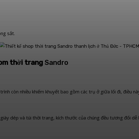
ng sắt.
om thời trang
Sandro
ình còn nhiều khiếm khuyết bao gồm các trụ ở giữa lối đi, điều này 
y dép và túi thời trang, kích thước của chúng đều tương đối dễ b