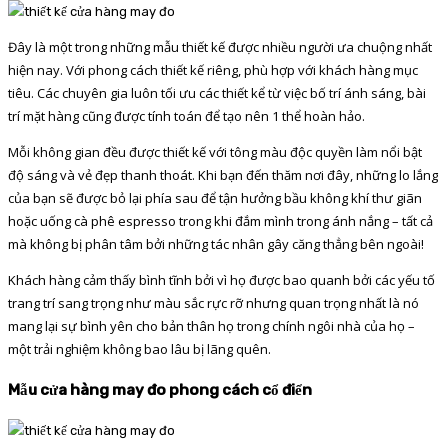
Đây là một trong những mẫu thiết kế được nhiều người ưa chuộng nhất
hiện nay. Với phong cách thiết kế riêng, phù hợp với khách hàng mục
tiêu. Các chuyên gia luôn tối ưu các thiết kể từ việc bố trí ánh sáng, bài
trí mặt hàng cũng được tính toán để tạo nên 1 thể hoàn hảo.
Mỗi không gian đều được thiết kế với tông màu độc quyền làm nổi bật
độ sáng và vẻ đẹp thanh thoát. Khi bạn đến thăm nơi đây, những lo lắng
của bạn sẽ được bỏ lại phía sau để tận hưởng bầu không khí thư giãn
hoặc uống cà phê espresso trong khi đắm mình trong ánh nắng – tất cả
mà không bị phân tâm bởi những tác nhân gây căng thẳng bên ngoài!
Khách hàng cảm thấy bình tĩnh bởi vì họ được bao quanh bởi các yếu tố
trang trí sang trọng như màu sắc rực rỡ nhưng quan trọng nhất là nó
mang lại sự bình yên cho bản thân họ trong chính ngôi nhà của họ –
một trải nghiệm không bao lâu bị lãng quên.
Mẫu cửa hàng may đo phong cách cổ điển