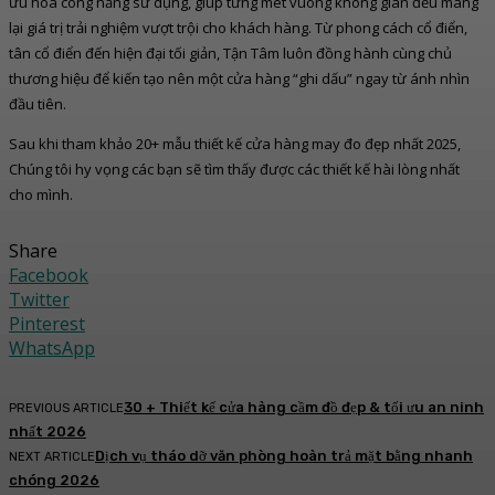
ưu hóa công năng sử dụng, giúp từng mét vuông không gian đều mang
lại giá trị trải nghiệm vượt trội cho khách hàng. Từ phong cách cổ điển,
tân cổ điển đến hiện đại tối giản, Tận Tâm luôn đồng hành cùng chủ
thương hiệu để kiến tạo nên một cửa hàng “ghi dấu” ngay từ ánh nhìn
đầu tiên.
Sau khi tham khảo 20+ mẫu thiết kế cửa hàng may đo đẹp nhất 2025,
Chúng tôi hy vọng các bạn sẽ tìm thấy được các thiết kế hài lòng nhất
cho mình.
Share
Facebook
Twitter
Pinterest
WhatsApp
30 + Thiết kế cửa hàng cầm đồ đẹp & tối ưu an ninh
PREVIOUS ARTICLE
nhất 2026
Dịch vụ tháo dỡ văn phòng hoàn trả mặt bằng nhanh
NEXT ARTICLE
chóng 2026