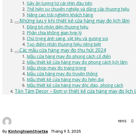
Gây ấn tượng từ cái nhìn đầu tiên
Thể hiện sự chuyên nghiệp và đẳng cấp thương hiệu
Nâng cao trải nghiệm khách hàng
Những lưu ý khi thiết kế cửa hàng may đo lịch lãm
Đồng bộ nhận diện thương hiệu
Phân chia không gian hợp lý
Chú trọng ánh sáng, vật liệu và gương soi
Tạo điểm nhấn thương hiệu riêng biệt
Các mẫu cửa hàng may đo thu hút 2024
Mẫu cửa hàng may đo phong cách cổ điển
Mẫu thiết kế cửa hàng may đo phong cách lịch lãm
Mẫu shop may đo trang trọng
Mẫu cửa hàng may đo truyền thống
Mẫu thiết kế cửa hàng may đo hiện đại
Mẫu thiết kế cửa hàng may độc đáo, phong cách
Tận Tâm Decor – Đơn vị thiết kế cửa hàng may đo lịch
0
1895
By
Kinhnghiemthietke
Tháng 9 3, 2025