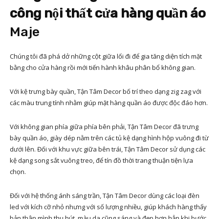
công nội thất cửa hàng quần áo
Maje
Chúng tôi đã phá dở những cột giữa lối đi để gia tăng diện tích mặt
bằng cho cửa hàng rồi mới tiến hành khâu phân bổ không gian.
Với kệ trưng bày quần, Tận Tâm Decor bố trí theo dạng zig zag với
các màu trung tính nhằm giúp mặt hàng quần áo được độc đáo hơn.
Với không gian phía giữa phía bên phải, Tận Tâm Decor đã trưng
bày quần áo, giày dép nằm trên các tủ kệ dạng hình hộp vuông đi từ
dưới lên. Đối với khu vực giữa bên trái, Tận Tâm Decor sử dụng các
kệ dạng song sắt vuông treo, để tín đồ thời trang thuận tiện lựa
chọn.
Đối với hệ thống ánh sáng trần, Tận Tâm Decor dùng các loại đèn
led với kích cỡ nhỏ nhưng với số lượng nhiều, giúp khách hàng thấy
bản thân mình thu hút, màu da cũng sáng và đẹp hơn hẳn khi bước