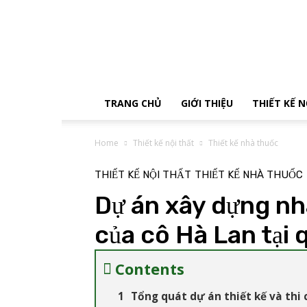
Tận
Tâm
Decor
TRANG CHỦ
GIỚI THIỆU
THIẾT KẾ 
Home
Thiết kế nội thất
Thiết kế nhà thuốc
THIẾT KẾ NỘI THẤT
THIẾT KẾ NHÀ THUỐC
Dự án xây dựng n
của cô Hà Lan tại 
Contents
Tổng quát dự án thiết kế và thi 