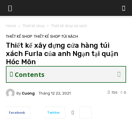
Home
Thiết kế shop
Thiết kế shop túi xách
THIẾT KẾ SHOP
THIẾT KẾ SHOP TÚI XÁCH
Thiết kế xây dựng cửa hàng túi
xách Furla của anh Ngạn tại quận
Hóc Môn
Contents
725
0
By
Cuong
Tháng 12 22, 2021
Facebook
Twitter