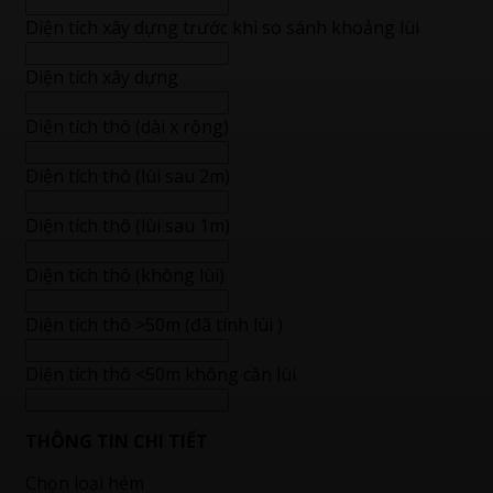
Diện tích xây dựng trước khi so sánh khoảng lùi
Diện tích xây dựng
Diện tích thô (dài x rộng)
Diện tích thô (lùi sau 2m)
Diện tích thô (lùi sau 1m)
Diện tích thô (không lùi)
Diện tích thô >50m (đã tính lùi )
Diện tích thô <50m không cần lùi
THÔNG TIN CHI TIẾT
Chọn loại hẻm