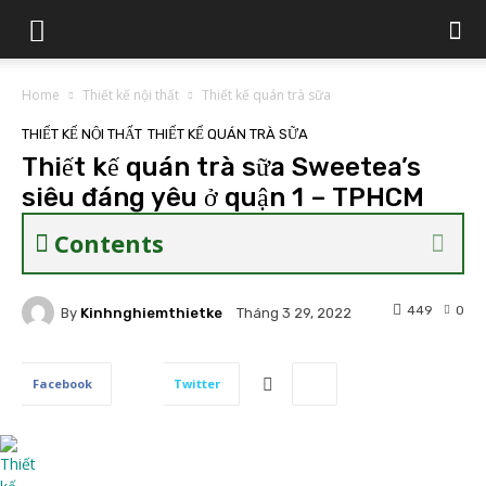
Home
Thiết kế nội thất
Thiết kế quán trà sữa
THIẾT KẾ NỘI THẤT
THIẾT KẾ QUÁN TRÀ SỮA
Thiết kế quán trà sữa Sweetea’s
siêu đáng yêu ở quận 1 – TPHCM
Contents
449
0
By
Kinhnghiemthietke
Tháng 3 29, 2022
Facebook
Twitter