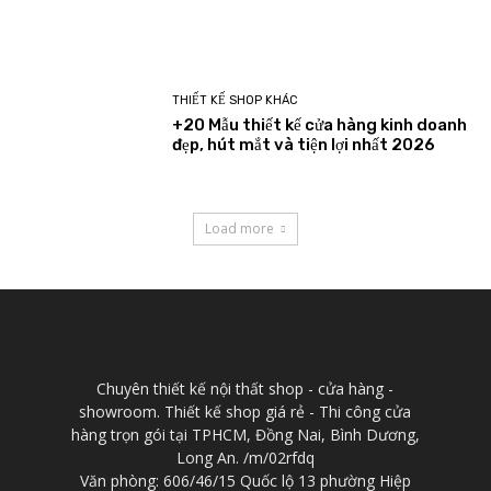
THIẾT KẾ SHOP KHÁC
+20 Mẫu thiết kế cửa hàng kinh doanh
đẹp, hút mắt và tiện lợi nhất 2026
Load more
Chuyên thiết kế nội thất shop - cửa hàng -
showroom. Thiết kế shop giá rẻ - Thi công cửa
hàng trọn gói tại TPHCM, Đồng Nai, Bình Dương,
Long An. /m/02rfdq
Văn phòng: 606/46/15 Quốc lộ 13 phường Hiệp