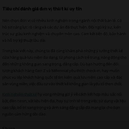
Tiêu chí đánh giá đơn vị thiết kế uy tín
Nên chọn đơn vị có nhiều kinh nghiệm trong ngành nội thất bán lẻ. Có
hồ sơ năng lực rõ ràng và các dự án đã thực hiện. Đội ngũ kỹ sư, kiến
trúc sư giàu kinh nghiệm và chuyên môn cao. Cam kết tiến độ, bảo hành
và hỗ trợ kỹ thuật lâu dài.
Trong bài viết này, chúng ta đã cùng khám phá những ý tưởng thiết kế
cửa hàng quà lưu niệm đa dạng, từ phong cách trẻ trung, năng động cho
đến những không gian sang trọng, đẳng cấp. Dù bạn hướng đến đối
tượng khách hàng Gen Z và Millennial yêu thích check-in, hay muốn
phục vụ tệp khách hàng quốc tế tìm kiếm quà lưu niệm cao cấp và đặc
sản vùng miền, việc đầu tư vào thiết kế không gian là yếu tố then chốt.
Kinh nghiệm thiết kế
hy vọng những gợi ý về cách kết hợp màu sắc nổi
bật, đèn neon, vật liệu hiện đại, hay sự tinh tế trong việc sử dụng vật liệu
cao cấp, bố trí sang trọng và ánh sáng đẳng cấp đã mang lại cho bạn
nguồn cảm hứng dồi dào.
Share