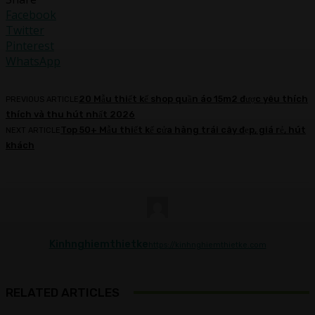
Facebook
Twitter
Pinterest
WhatsApp
20 Mẫu thiết kế shop quần áo 15m2 được yêu thích
PREVIOUS ARTICLE
thích và thu hút nhất 2026
Top 50+ Mẫu thiết kế cửa hàng trái cây đẹp, giá rẻ, hút
NEXT ARTICLE
khách
Kinhnghiemthietke
https://kinhnghiemthietke.com
RELATED ARTICLES