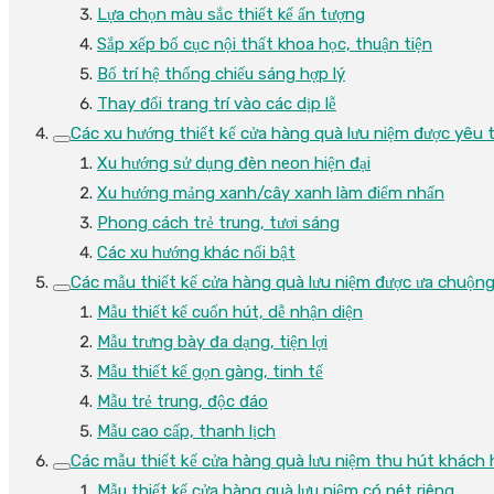
Lựa chọn màu sắc thiết kế ấn tượng
Sắp xếp bố cục nội thất khoa học, thuận tiện
Bố trí hệ thống chiếu sáng hợp lý
Thay đổi trang trí vào các dịp lễ
Các xu hướng thiết kế cửa hàng quà lưu niệm được yêu 
Xu hướng sử dụng đèn neon hiện đại
Xu hướng mảng xanh/cây xanh làm điểm nhấn
Phong cách trẻ trung, tươi sáng
Các xu hướng khác nổi bật
Các mẫu thiết kế cửa hàng quà lưu niệm được ưa chuộn
Mẫu thiết kế cuốn hút, dễ nhận diện
Mẫu trưng bày đa dạng, tiện lợi
Mẫu thiết kế gọn gàng, tinh tế
Mẫu trẻ trung, độc đáo
Mẫu cao cấp, thanh lịch
Các mẫu thiết kế cửa hàng quà lưu niệm thu hút khách
Mẫu thiết kế cửa hàng quà lưu niệm có nét riêng