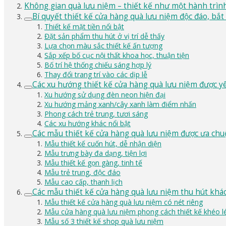
Không gian quà lưu niệm – thiết kế như một hành trình
Bí quyết thiết kế cửa hàng quà lưu niệm độc đáo, bắt
Thiết kế mặt tiền nổi bật
Đặt sản phẩm thu hút ở vị trí dễ thấy
Lựa chọn màu sắc thiết kế ấn tượng
Sắp xếp bố cục nội thất khoa học, thuận tiện
Bố trí hệ thống chiếu sáng hợp lý
Thay đổi trang trí vào các dịp lễ
Các xu hướng thiết kế cửa hàng quà lưu niệm được y
Xu hướng sử dụng đèn neon hiện đại
Xu hướng mảng xanh/cây xanh làm điểm nhấn
Phong cách trẻ trung, tươi sáng
Các xu hướng khác nổi bật
Các mẫu thiết kế cửa hàng quà lưu niệm được ưa ch
Mẫu thiết kế cuốn hút, dễ nhận diện
Mẫu trưng bày đa dạng, tiện lợi
Mẫu thiết kế gọn gàng, tinh tế
Mẫu trẻ trung, độc đáo
Mẫu cao cấp, thanh lịch
Các mẫu thiết kế cửa hàng quà lưu niệm thu hút khá
Mẫu thiết kế cửa hàng quà lưu niệm có nét riêng
Mẫu cửa hàng quà lưu niệm phong cách thiết kế khéo l
Mẫu số 3 thiết kế shop quà lưu niệm