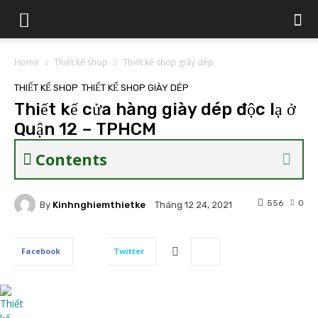
Home
Thiết kế shop
Thiết kế shop giày dép
THIẾT KẾ SHOP
THIẾT KẾ SHOP GIÀY DÉP
Thiết kế cửa hàng giày dép độc lạ ở
Quận 12 – TPHCM
Contents
556
0
By
Kinhnghiemthietke
Tháng 12 24, 2021
Facebook
Twitter