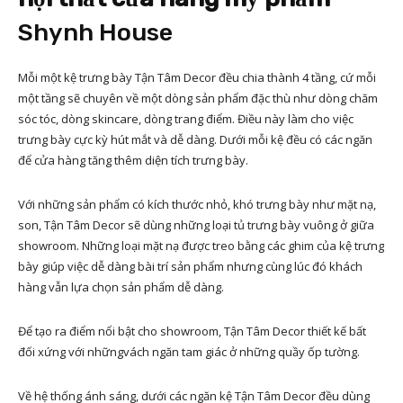
Shynh House
Mỗi một kệ trưng bày Tận Tâm Decor đều chia thành 4 tầng, cứ mỗi
một tầng sẽ chuyên về một dòng sản phẩm đặc thù như dòng chăm
sóc tóc, dòng skincare, dòng trang điểm. Điều này làm cho việc
trưng bày cực kỳ hút mắt và dễ dàng. Dưới mỗi kệ đều có các ngăn
để cửa hàng tăng thêm diện tích trưng bày.
Với những sản phẩm có kích thước nhỏ, khó trưng bày như mặt nạ,
son, Tận Tâm Decor sẽ dùng những loại tủ trưng bày vuông ở giữa
showroom. Những loại mặt nạ được treo bằng các ghim của kệ trưng
bày giúp việc dễ dàng bài trí sản phẩm nhưng cùng lúc đó khách
hàng vẫn lựa chọn sản phẩm dễ dàng.
Để tạo ra điểm nổi bật cho showroom, Tận Tâm Decor thiết kế bất
đối xứng với nhữngvách ngăn tam giác ở những quầy ốp tường.
Về hệ thống ánh sáng, dưới các ngăn kệ Tận Tâm Decor đều dùng