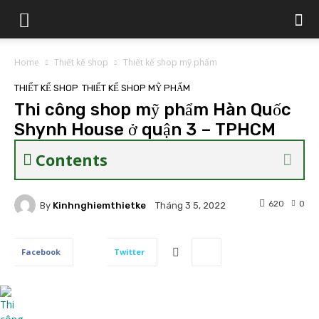
Home
Thiết kế shop
Thiết kế shop mỹ phẩm
THIẾT KẾ SHOP
THIẾT KẾ SHOP MỸ PHẨM
Thi công shop mỹ phẩm Hàn Quốc
Shynh House ở quận 3 – TPHCM
Contents
620
0
By
Kinhnghiemthietke
Tháng 3 5, 2022
Facebook
Twitter