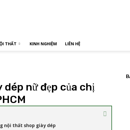
NỘI THẤT
KINH NGHIỆM
LIÊN HỆ
B
 dép nữ đẹp của chị
TPHCM
g nội thất shop giày dép