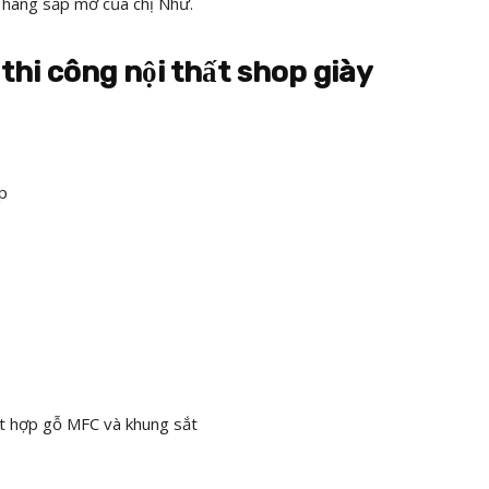
hàng sắp mở của chị Như.
 thi công nội thất shop giày
p
ết hợp gỗ MFC và khung sắt