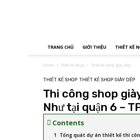
Tận
Tâm
Decor
TRANG CHỦ
GIỚI THIỆU
THIẾT KẾ 
Home
Thiết kế shop
Thiết kế shop giày dép
THIẾT KẾ SHOP
THIẾT KẾ SHOP GIÀY DÉP
Thi công shop giày
Như tại quận 6 – 
Contents
Tổng quát dự án thiết kế thi côn