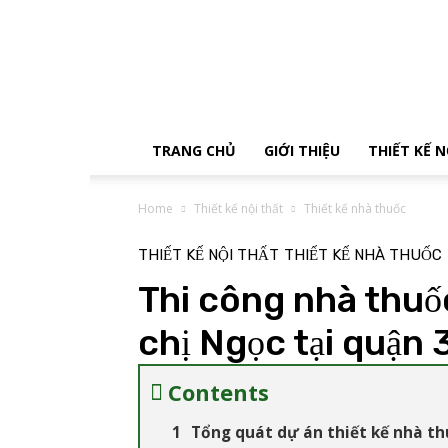
Tận
Tâm
Decor
TRANG CHỦ
GIỚI THIỆU
THIẾT KẾ 
Home
Thiết kế nội thất
Thiết kế nhà thuốc
THIẾT KẾ NỘI THẤT
THIẾT KẾ NHÀ THUỐC
Thi công nhà thuố
chị Ngọc tại quận
Contents
Tổng quát dự án thiết kế nhà t