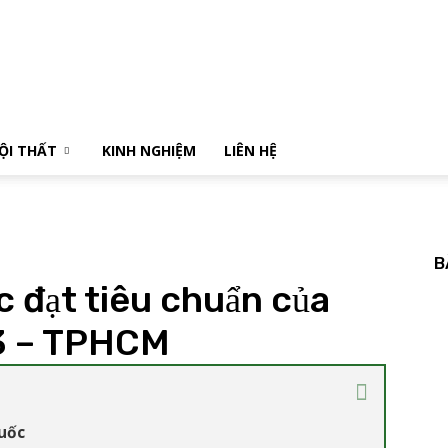
NỘI THẤT
KINH NGHIỆM
LIÊN HỆ
B
c đạt tiêu chuẩn của
 3 – TPHCM
huốc