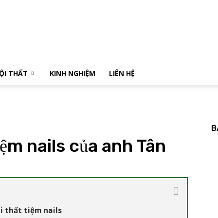
NỘI THẤT
KINH NGHIỆM
LIÊN HỆ
B
iệm nails của anh Tân
i thất tiệm nails