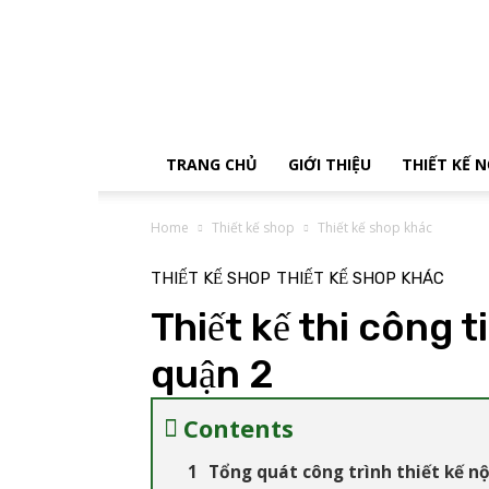
Tận
Tâm
Decor
TRANG CHỦ
GIỚI THIỆU
THIẾT KẾ 
Home
Thiết kế shop
Thiết kế shop khác
THIẾT KẾ SHOP
THIẾT KẾ SHOP KHÁC
Thiết kế thi công t
quận 2
Contents
Tổng quát công trình thiết kế nộ