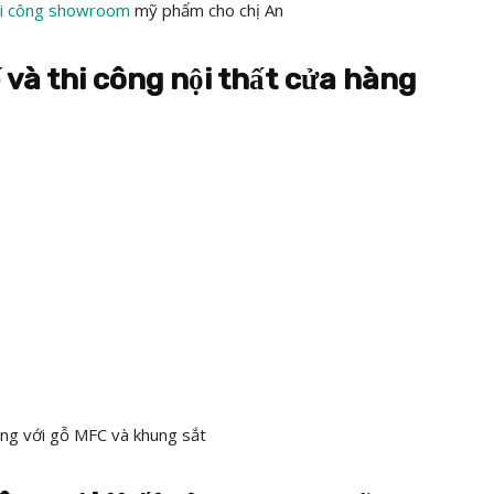
thi công showroom
mỹ phẩm cho chị An
 và thi công nội thất cửa hàng
ộng với gỗ MFC và khung sắt