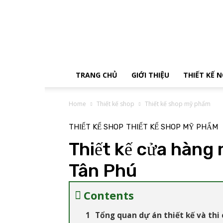
Tận
Tâm
Decor
TRANG CHỦ
GIỚI THIỆU
THIẾT KẾ 
Home
Thiết kế shop
Thiết kế shop mỹ phẩm
THIẾT KẾ SHOP
THIẾT KẾ SHOP MỸ PHẨM
Thiết kế cửa hàng
Tân Phú
Contents
Tổng quan dự án thiết kế và thi