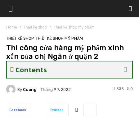
Home
Thiết kế shop
Thiết kế shop mỹ phẩm
THIẾT KẾ SHOP
THIẾT KẾ SHOP MỸ PHẨM
Thi công cửa hàng mỹ phẩm xinh
xắn của chị Ngân ở quận 2
Contents
535
0
By
Cuong
Tháng 9 7, 2022
Facebook
Twitter