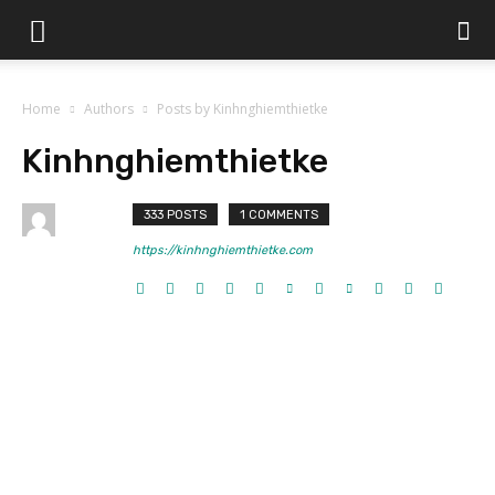
Home
Authors
Posts by Kinhnghiemthietke
Kinhnghiemthietke
333 POSTS
1 COMMENTS
https://kinhnghiemthietke.com