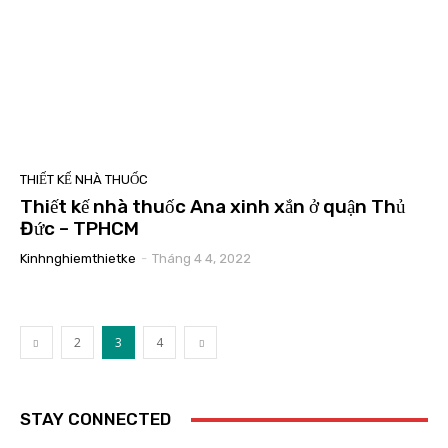
THIẾT KẾ NHÀ THUỐC
Thiết kế nhà thuốc Ana xinh xắn ở quận Thủ
Đức – TPHCM
Kinhnghiemthietke
-
Tháng 4 4, 2022
2
3
4
STAY CONNECTED