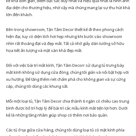
kế khá đơn giản, điểm đặc sắc duy nhất và hiệu quả nhất là hình ảnh
đại diện cho thương hiệu, nhờ vậy mà chúng mang lại sự thu hút khá
lớn đến khách.
Bên trong showroom, Tận Tâm Decor thiết kế đi theo phong cách
hiện đại, tuy có diện tích hơi hẹp nhưng khi bước vào showroom
nhìn rất thoáng đạt và đẹp mắt. Tất cả nhờ giấy dán tường sở hữu
họa tiết ấn tượng và mặt sàn khá đẹp mắt.
Đối với việc bài trí mắt kính, Tận Tâm Decorr sử dụng tủ trưng bày
mắt kính không sử dụng cửa đóng, chúng tối giản và nổi bật hợp với
xu hướng. Để tăng thêm nét chấm phá cho không gian và sự cứng
cáp, chúng tôi dùng các khung sắt.
Mỗi một loại tủ, Tận Tâm Decor chia thành 6 ngăn có chiều cao trung
bình được bố trí hợp lý để bài trí các mẫu kính mắt tiện lợi hơn. Dưới
kệ là những tầng nhằm giúp shop có thêm nơi bảo quản.
Các tủ ở tại giữa cửa hàng, chúng tôi dùng loại tủ có mặt kính phía