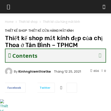
Home
Thiết kế shop
Thiết kế cửa hàng mắt kính
THIẾT KẾ SHOP
THIẾT KẾ CỬA HÀNG MẮT KÍNH
Thiết kế shop mắt kính đẹp của chị
Thoa ở Tân Bình – TPHCM
Contents
656
0
By
Kinhnghiemthietke
Tháng 12 25, 2021
Facebook
Twitter