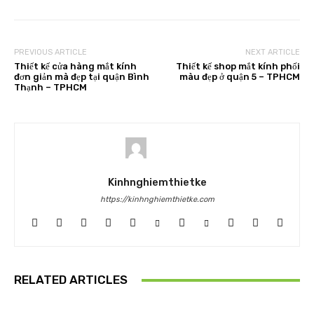
PREVIOUS ARTICLE
NEXT ARTICLE
Thiết kế cửa hàng mắt kính
Thiết kế shop mắt kính phối
đơn giản mà đẹp tại quận Bình
màu đẹp ở quận 5 – TPHCM
Thạnh – TPHCM
Kinhnghiemthietke
https://kinhnghiemthietke.com
RELATED ARTICLES