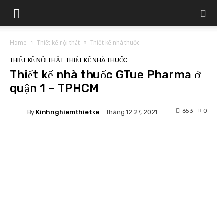
Home
Thiết kế nội thất
Thiết kế nhà thuốc
THIẾT KẾ NỘI THẤT
THIẾT KẾ NHÀ THUỐC
Thiết kế nhà thuốc GTue Pharma ở
quận 1 – TPHCM
653
0
By
Kinhnghiemthietke
Tháng 12 27, 2021
Facebook
Twitter
Pinterest
What