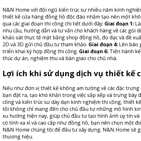
N&N Home với đội ngũ kiến trúc sư nhiều năm kinh nghiệ
thiết kế cửa hàng đồng hồ độc đáo nhằm tạo nên một kh
qua các giai đoạn thi công chi tiết dưới đây:
Giai đoạn 1:
Là
nhu cầu, hướng dẫn và tư vấn cho khách hàng về các gói 
khảo sát thực tế mặt bằng shop đồng hồ, đo đạc và đề xuất
2D và 3D gửi chủ đầu tư tham khảo.
Giai đoạn 4:
Lên báo g
triển khai ký hợp đồng thi công.
Giai đoạn 6:
Tiến hành kế 
thúc dự án, nghiệm thu và bàn giao cho chủ nhà.
Lợi ích khi sử dụng dịch vụ thiết k
Nếu như đơn vị thiết kế không am tường về các đặc trưng 
bạn đặt ra, tạo khó khăn trong việc sắp xếp và trưng bà
công và kiến trúc sư dày dạn kinh nghiệm thi công, thiết
tôi không chỉ mang đến cho chủ đầu tư những mô hình kin
xu hướng hiện nay, giúp chủ đầu tư tạo hình ảnh uy tín v
có tính xa xỉ và cao cấp như đồng hồ, bạn nên chọn một đ
N&N Home chúng tôi để đầu tư xây dựng. N&N Home sẽ gi
thương hiệu.