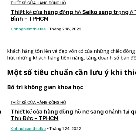
THIẾT KẾ CỬA HÀNG ĐỒNG HỒ
Thiết kế cửa hàng đồng hồ Seiko sang trọng ở
Bình – TPHCM
Kinhnghiemthietke
-
Tháng 2 18, 2022
khách hàng tôn lên vẻ đẹp vốn có của những chiếc đồng
hút những khách hàng tiềm năng, tăng doanh số bán đồ
Một số tiêu chuẩn cần lưu ý khi th
Bố trí không gian khoa học
THIẾT KẾ CỬA HÀNG ĐỒNG HỒ
n
Thiết kế cửa hàng đồng hồ nữ sang chảnh tại q
Thủ Đức – TPHCM
Kinhnghiemthietke
-
Tháng 1 24, 2022