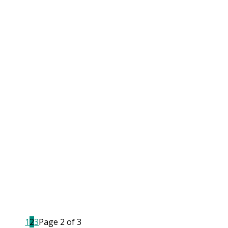
1
2
3
Page 2 of 3