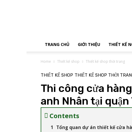
Tận
Tâm
Decor
TRANG CHỦ
GIỚI THIỆU
THIẾT KẾ 
Home
Thiết kế shop
Thiết kế shop thời trang
THIẾT KẾ SHOP
THIẾT KẾ SHOP THỜI TRA
Thi công cửa hàng
anh Nhân tại quận
Contents
Tổng quan dự án thiết kế cửa hà