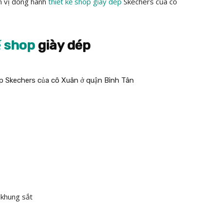
n vị đồng hành
thiết kế shop giày dép
Skechers của cô
ế shop
giày dép
 khung sắt