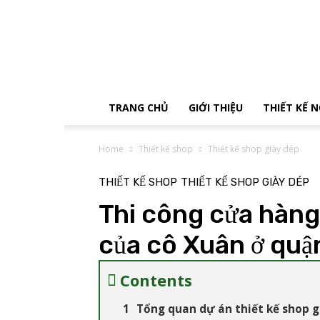
Tận
Tâm
Decor
TRANG CHỦ
GIỚI THIỆU
THIẾT KẾ 
Home
Thiết kế shop
Thiết kế shop giày dép
THIẾT KẾ SHOP
THIẾT KẾ SHOP GIÀY DÉP
Thi công cửa hàng
của cô Xuân ở quậ
Contents
Tổng quan dự án thiết kế shop g