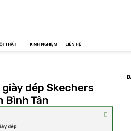
NỘI THẤT
KINH NGHIỆM
LIÊN HỆ
B
 giày dép Skechers
n Bình Tân
iày dép