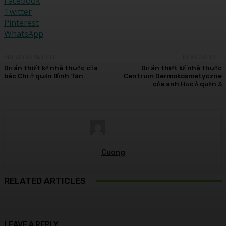
Facebook
Twitter
Pinterest
WhatsApp
PREVIOUS ARTICLE
NEXT ARTICLE
Dự án thiết kế nhà thuốc của
Dự án thiết kế nhà thuốc
bác Chi ở quận Bình Tân
Centrum Dermokosmetyczne
của anh Học ở quận 3
Cuong
RELATED ARTICLES
LEAVE A REPLY