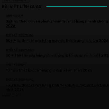
BÀI VIẾT LIÊN QUAN
KINH NGHIỆM
Dịch vụ tháo dỡ văn phòng hoàn trả mặt bằng nhanh chóng
2026
THIẾT KẾ SHOP KHÁC
30+ Mẫu thiết kế cửa hàng may đo thời trang lịch lãm 2026
THIẾT KẾ SHOP KHÁC
30 + Thiết kế cửa hàng cầm đồ đẹp & tối ưu an ninh nhất 20
THIẾT KẾ SHOP
10 mẫu thiết kế cửa hàng gạo đẹp và an toàn 2026
THIẾT KẾ SHOP KHÁC
+20 Mẫu thiết kế cửa hàng kinh doanh đẹp, hút mắt và tiện l
nhất 2026
Load more